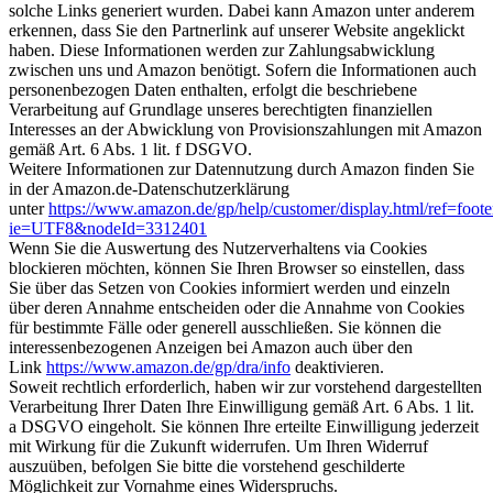
solche Links generiert wurden. Dabei kann Amazon unter anderem
erkennen, dass Sie den Partnerlink auf unserer Website angeklickt
haben. Diese Informationen werden zur Zahlungsabwicklung
zwischen uns und Amazon benötigt. Sofern die Informationen auch
personenbezogen Daten enthalten, erfolgt die beschriebene
Verarbeitung auf Grundlage unseres berechtigten finanziellen
Interesses an der Abwicklung von Provisionszahlungen mit Amazon
gemäß Art. 6 Abs. 1 lit. f DSGVO.
Weitere Informationen zur Datennutzung durch Amazon finden Sie
in der Amazon.de-Datenschutzerklärung
unter
https://www.amazon.de/gp/help/customer/display.html/ref=foote
ie=UTF8&nodeId=3312401
Wenn Sie die Auswertung des Nutzerverhaltens via Cookies
blockieren möchten, können Sie Ihren Browser so einstellen, dass
Sie über das Setzen von Cookies informiert werden und einzeln
über deren Annahme entscheiden oder die Annahme von Cookies
für bestimmte Fälle oder generell ausschließen. Sie können die
interessenbezogenen Anzeigen bei Amazon auch über den
Link
https://www.amazon.de/gp/dra/info
deaktivieren.
Soweit rechtlich erforderlich, haben wir zur vorstehend dargestellten
Verarbeitung Ihrer Daten Ihre Einwilligung gemäß Art. 6 Abs. 1 lit.
a DSGVO eingeholt. Sie können Ihre erteilte Einwilligung jederzeit
mit Wirkung für die Zukunft widerrufen. Um Ihren Widerruf
auszuüben, befolgen Sie bitte die vorstehend geschilderte
Möglichkeit zur Vornahme eines Widerspruchs.