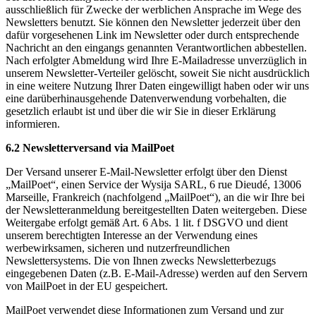
ausschließlich für Zwecke der werblichen Ansprache im Wege des
Newsletters benutzt. Sie können den Newsletter jederzeit über den
dafür vorgesehenen Link im Newsletter oder durch entsprechende
Nachricht an den eingangs genannten Verantwortlichen abbestellen.
Nach erfolgter Abmeldung wird Ihre E-Mailadresse unverzüglich in
unserem Newsletter-Verteiler gelöscht, soweit Sie nicht ausdrücklich
in eine weitere Nutzung Ihrer Daten eingewilligt haben oder wir uns
eine darüberhinausgehende Datenverwendung vorbehalten, die
gesetzlich erlaubt ist und über die wir Sie in dieser Erklärung
informieren.
6.2 Newsletterversand via MailPoet
Der Versand unserer E-Mail-Newsletter erfolgt über den Dienst
„MailPoet“, einen Service der Wysija SARL, 6 rue Dieudé, 13006
Marseille, Frankreich (nachfolgend „MailPoet“), an die wir Ihre bei
der Newsletteranmeldung bereitgestellten Daten weitergeben. Diese
Weitergabe erfolgt gemäß Art. 6 Abs. 1 lit. f DSGVO und dient
unserem berechtigten Interesse an der Verwendung eines
werbewirksamen, sicheren und nutzerfreundlichen
Newslettersystems. Die von Ihnen zwecks Newsletterbezugs
eingegebenen Daten (z.B. E-Mail-Adresse) werden auf den Servern
von MailPoet in der EU gespeichert.
MailPoet verwendet diese Informationen zum Versand und zur