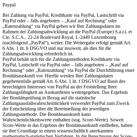
Paypal
Bei Zahlung via PayPal, Kreditkarte via PayPal, Lastschrift via
PayPal oder – falls angeboten – „Kauf auf Rechnung“ oder
„Ratenzahlung“ via PayPal geben wir Ihre Zahlungsdaten im
Rahmen der Zahlungsabwicklung an die PayPal (Europe) S.a.r.l. et
Cie, S.C.A., 22-24 Boulevard Royal, L-2449 Luxembourg
(nachfolgend „PayPal“), weiter. Die Weitergabe erfolgt gemäß Art.
6 Abs. 1 lit. b DSGVO und nur insoweit, als dies für die
Zahlungsabwicklung erforderlich ist.
PayPal behält sich für die Zahlungsmethoden Kreditkarte via
PayPal, Lastschrift via PayPal oder – falls angeboten – „Kauf auf
Rechnung“ oder „Ratenzahlung“ via PayPal die Durchführung einer
Bonitätsauskunft vor. Hierfür werden Ihre Zahlungsdaten
gegebenenfalls gemäß Art. 6 Abs. 1 lit. f DSGVO auf Basis des
berechtigten Interesses von PayPal an der Feststellung Ihrer
Zahlungsfähigkeit an Auskunfteien weitergegeben. Das Ergebnis
der Bonitätsprüfung in Bezug auf die statistische
Zahlungsausfallwahrscheinlichkeit verwendet PayPal zum Zweck
der Entscheidung über die Bereitstellung der jeweiligen
Zahlungsmethode. Die Bonitätsauskunft kann
Wahrscheinlichkeitswerte enthalten (sog. Score-Werte). Soweit
Score-Werte in das Ergebnis der Bonitätsauskunft einfließen, haben
sie ihre Grundlage in einem wissenschaftlich anerkannten
mathematisch-statistischen Verfahren. In die Berechnung der Score-