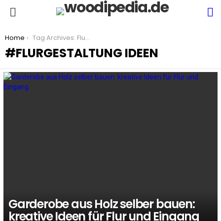
S
Menu
You are here:
Home
Tag Archives: Flurgestaltung Ideen
FLURGESTALTUNG IDEEN
LATEST
STORIES
Garderobe aus Holz selber bauen:
kreative Ideen für Flur und Eingang