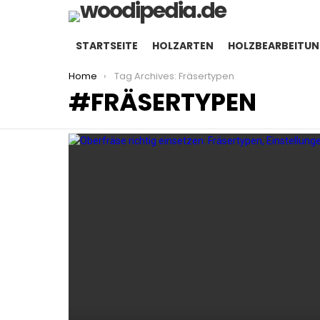
STARTSEITE
HOLZARTEN
HOLZBEARBEITU
You are here:
Home
Tag Archives: Fräsertypen
FRÄSERTYPEN
LATEST
STORIES