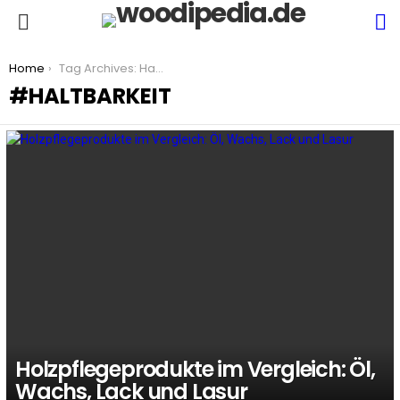
S
Menu
You are here:
Home
Tag Archives: Haltbarkeit
HALTBARKEIT
LATEST
STORIES
Holzpflegeprodukte im Vergleich: Öl,
Wachs, Lack und Lasur