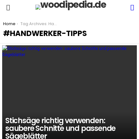
S
Menu
You are here:
Home
Tag Archives: Handwerker-Tipps
HANDWERKER-TIPPS
LATEST
STORIES
Stichsäge richtig verwenden:
saubere Schnitte und passende
Sägeblätter