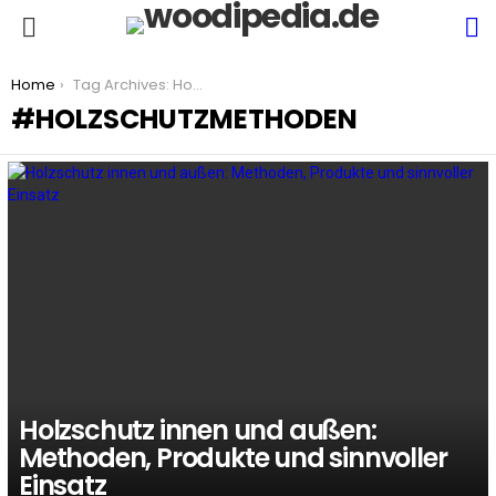
S
Menu
You are here:
Home
Tag Archives: Holzschutzmethoden
HOLZSCHUTZMETHODEN
LATEST
STORIES
Holzschutz innen und außen:
Methoden, Produkte und sinnvoller
Einsatz