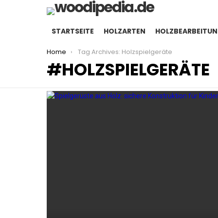
STARTSEITE
HOLZARTEN
HOLZBEARBEITU
You are here:
Home
Tag Archives: Holzspielgeräte
HOLZSPIELGERÄTE
LATEST
STORIES