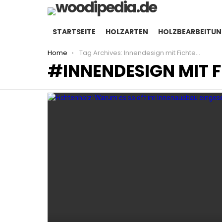
STARTSEITE
HOLZARTEN
HOLZBEARBEITU
You are here:
Home
Tag Archives: Innendesign mit Fichtenholz
INNENDESIGN MIT 
LATEST
STORIES