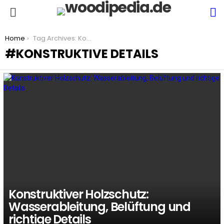
S
Menu
You are here:
Home
Tag Archives: Konstruktive Details
KONSTRUKTIVE DETAILS
LATEST
STORIES
Konstruktiver Holzschutz:
Wasserableitung, Belüftung und
richtige Details