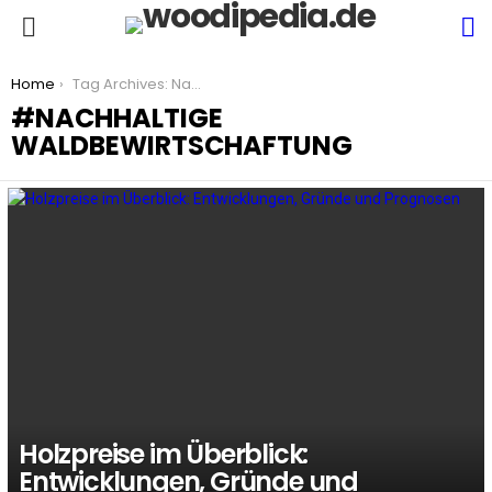
S
Menu
You are here:
Home
Tag Archives: Nachhaltige Waldbewirtschaftung
NACHHALTIGE
WALDBEWIRTSCHAFTUNG
LATEST
STORIES
Holzpreise im Überblick:
Entwicklungen, Gründe und