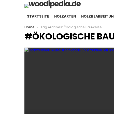
STARTSEITE
HOLZARTEN
HOLZBEARBEITU
You are here:
Home
Tag Archives: Ökologische Bauweise
ÖKOLOGISCHE BAU
LATEST
STORIES