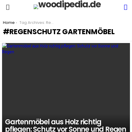
S
Menu
You are here:
Home
Tag Archives: Regenschutz Gartenmöbel
REGENSCHUTZ GARTENMÖBEL
LATEST
STORIES
Gartenmöbel aus Holz richtig
pflegen: Schutz vor Sonne und Regen