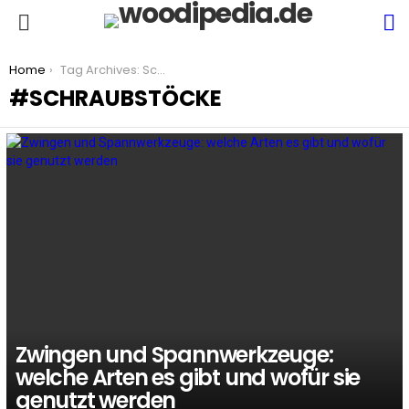
S
Menu
You are here:
Home
Tag Archives: Schraubstöcke
SCHRAUBSTÖCKE
LATEST
STORIES
Zwingen und Spannwerkzeuge:
welche Arten es gibt und wofür sie
genutzt werden