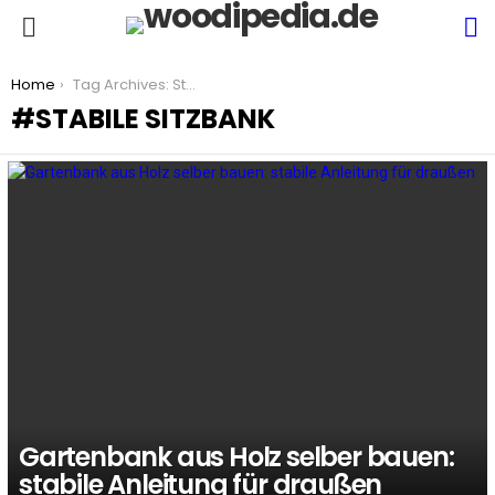
S
Menu
You are here:
Home
Tag Archives: Stabile Sitzbank
STABILE SITZBANK
LATEST
STORIES
Gartenbank aus Holz selber bauen:
stabile Anleitung für draußen