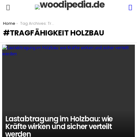
S
Menu
You are here:
Home
Tag Archives: Tragfähigkeit Holzbau
TRAGFÄHIGKEIT HOLZBAU
LATEST
STORIES
Lastabtragung im Holzbau: wie
Kräfte wirken und sicher verteilt
werden