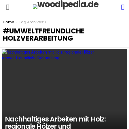
S
Menu
You are here:
Home
Tag Archives: Umweltfreundliche Holzverarbeitung
UMWELTFREUNDLICHE
HOLZVERARBEITUNG
LATEST
STORIES
Nachhaltiges Arbeiten mit Holz:
regionale Hölzer und