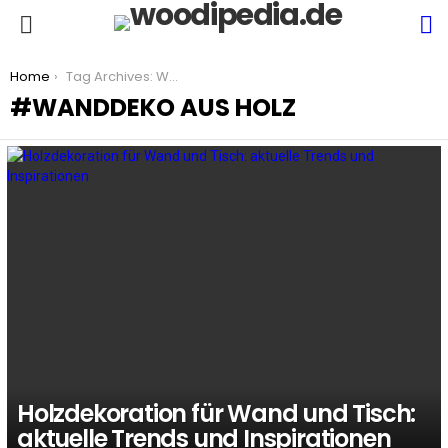
S
Menu
You are here:
Home
Tag Archives: Wanddeko aus Holz
WANDDEKO AUS HOLZ
LATEST
STORIES
Holzdekoration für Wand und Tisch:
aktuelle Trends und Inspirationen