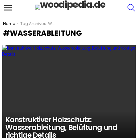
S
Menu
You are here:
Home
Tag Archives: Wasserableitung
WASSERABLEITUNG
LATEST
STORIES
Konstruktiver Holzschutz:
Wasserableitung, Belüftung und
richtige Details