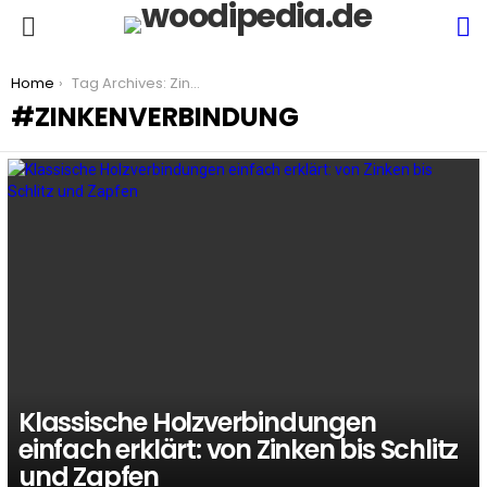
S
Menu
You are here:
Home
Tag Archives: Zinkenverbindung
ZINKENVERBINDUNG
LATEST
STORIES
Klassische Holzverbindungen
einfach erklärt: von Zinken bis Schlitz
und Zapfen