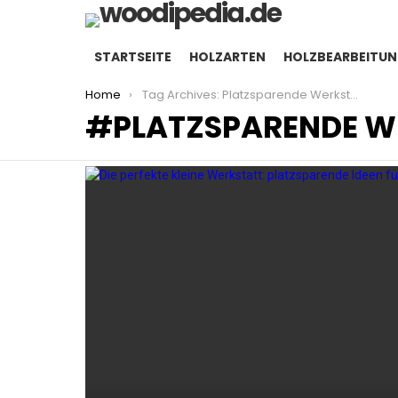
STARTSEITE
HOLZARTEN
HOLZBEARBEITU
You are here:
Home
Tag Archives: Platzsparende Werkstattideen
PLATZSPARENDE W
LATEST
STORIES