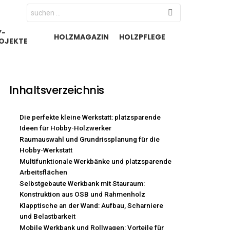
Search
for:
Y-
HOLZMAGAZIN
HOLZPFLEGE
OJEKTE
Inhaltsverzeichnis
Die perfekte kleine Werkstatt: platzsparende
Ideen für Hobby-Holzwerker
Raumauswahl und Grundrissplanung für die
Hobby-Werkstatt
Multifunktionale Werkbänke und platzsparende
Arbeitsflächen
Selbstgebaute Werkbank mit Stauraum:
Konstruktion aus OSB und Rahmenholz
Klapptische an der Wand: Aufbau, Scharniere
und Belastbarkeit
Mobile Werkbank und Rollwagen: Vorteile für