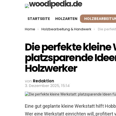
STARTSEITE
HOLZARTEN
HOLZBEARBEITU
You are here:
Home
Holzbearbeitung & Handwerk
Die perfekte kleine W
Die perfekte kleine
platzsparende Idee
Holzwerker
von
Redaktion
3. Dezember 2025, 15:14
Eine gut geplante kleine Werkstatt hilft Ho
Wer eine Werkstatt einrichten will, profitie