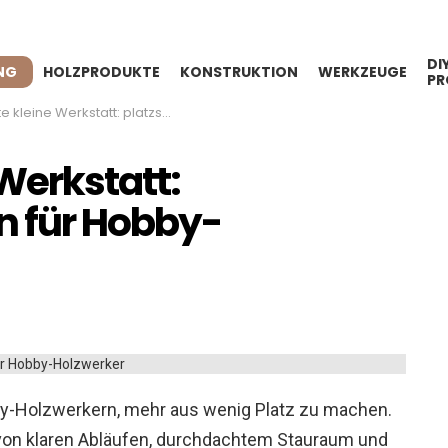
DI
NG
HOLZPRODUKTE
KONSTRUKTION
WERKZEUGE
PR
erkstatt: platzsparende Ideen für Hobby-Holzwerker
 Werkstatt:
n für Hobby-
bby-Holzwerkern, mehr aus wenig Platz zu machen.
rt von klaren Abläufen, durchdachtem Stauraum und