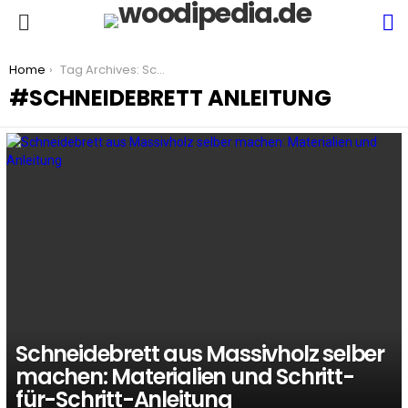
S
Menu
You are here:
Home
Tag Archives: Schneidebrett Anleitung
SCHNEIDEBRETT ANLEITUNG
LATEST
STORIES
Schneidebrett aus Massivholz selber
machen: Materialien und Schritt-
für-Schritt-Anleitung