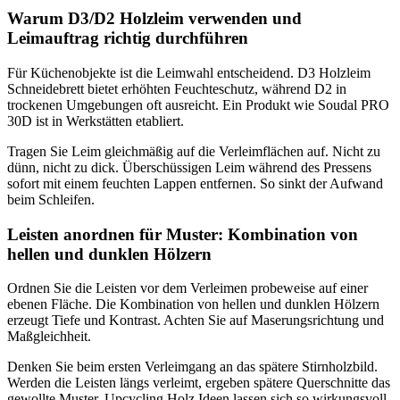
Warum D3/D2 Holzleim verwenden und
Leimauftrag richtig durchführen
Für Küchenobjekte ist die Leimwahl entscheidend. D3 Holzleim
Schneidebrett bietet erhöhten Feuchteschutz, während D2 in
trockenen Umgebungen oft ausreicht. Ein Produkt wie Soudal PRO
30D ist in Werkstätten etabliert.
Tragen Sie Leim gleichmäßig auf die Verleimflächen auf. Nicht zu
dünn, nicht zu dick. Überschüssigen Leim während des Pressens
sofort mit einem feuchten Lappen entfernen. So sinkt der Aufwand
beim Schleifen.
Leisten anordnen für Muster: Kombination von
hellen und dunklen Hölzern
Ordnen Sie die Leisten vor dem Verleimen probeweise auf einer
ebenen Fläche. Die Kombination von hellen und dunklen Hölzern
erzeugt Tiefe und Kontrast. Achten Sie auf Maserungsrichtung und
Maßgleichheit.
Denken Sie beim ersten Verleimgang an das spätere Stirnholzbild.
Werden die Leisten längs verleimt, ergeben spätere Querschnitte das
gewollte Muster. Upcycling Holz Ideen lassen sich so wirkungsvoll