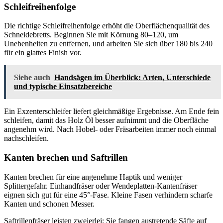
Schleifreihenfolge
Die richtige Schleifreihenfolge erhöht die Oberflächenqualität des
Schneidebretts. Beginnen Sie mit Körnung 80–120, um
Unebenheiten zu entfernen, und arbeiten Sie sich über 180 bis 240
für ein glattes Finish vor.
Siehe auch
Handsägen im Überblick: Arten, Unterschiede
und typische Einsatzbereiche
Ein Exzenterschleifer liefert gleichmäßige Ergebnisse. Am Ende fein
schleifen, damit das Holz Öl besser aufnimmt und die Oberfläche
angenehm wird. Nach Hobel- oder Fräsarbeiten immer noch einmal
nachschleifen.
Kanten brechen und Saftrillen
Kanten brechen für eine angenehme Haptik und weniger
Splittergefahr. Einhandfräser oder Wendeplatten-Kantenfräser
eignen sich gut für eine 45°-Fase. Kleine Fasen verhindern scharfe
Kanten und schonen Messer.
Saftrillenfräser leisten zweierlei: Sie fangen austretende Säfte auf