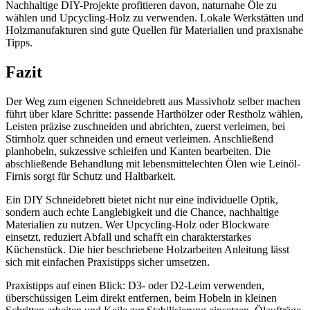
Nachhaltige DIY-Projekte profitieren davon, naturnahe Öle zu
wählen und Upcycling-Holz zu verwenden. Lokale Werkstätten und
Holzmanufakturen sind gute Quellen für Materialien und praxisnahe
Tipps.
Fazit
Der Weg zum eigenen Schneidebrett aus Massivholz selber machen
führt über klare Schritte: passende Harthölzer oder Restholz wählen,
Leisten präzise zuschneiden und abrichten, zuerst verleimen, bei
Stirnholz quer schneiden und erneut verleimen. Anschließend
planhobeln, sukzessive schleifen und Kanten bearbeiten. Die
abschließende Behandlung mit lebensmittelechten Ölen wie Leinöl-
Firnis sorgt für Schutz und Haltbarkeit.
Ein DIY Schneidebrett bietet nicht nur eine individuelle Optik,
sondern auch echte Langlebigkeit und die Chance, nachhaltige
Materialien zu nutzen. Wer Upcycling-Holz oder Blockware
einsetzt, reduziert Abfall und schafft ein charakterstarkes
Küchenstück. Die hier beschriebene Holzarbeiten Anleitung lässt
sich mit einfachen Praxistipps sicher umsetzen.
Praxistipps auf einen Blick: D3- oder D2-Leim verwenden,
überschüssigen Leim direkt entfernen, beim Hobeln in kleinen