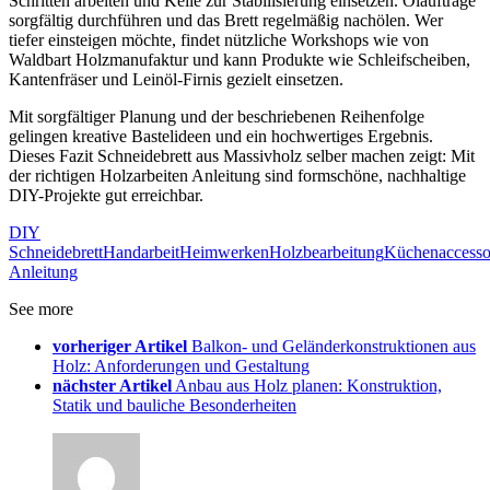
Schritten arbeiten und Keile zur Stabilisierung einsetzen. Ölaufträge
sorgfältig durchführen und das Brett regelmäßig nachölen. Wer
tiefer einsteigen möchte, findet nützliche Workshops wie von
Waldbart Holzmanufaktur und kann Produkte wie Schleifscheiben,
Kantenfräser und Leinöl-Firnis gezielt einsetzen.
Mit sorgfältiger Planung und der beschriebenen Reihenfolge
gelingen kreative Bastelideen und ein hochwertiges Ergebnis.
Dieses Fazit Schneidebrett aus Massivholz selber machen zeigt: Mit
der richtigen Holzarbeiten Anleitung sind formschöne, nachhaltige
DIY-Projekte gut erreichbar.
DIY
Schneidebrett
Handarbeit
Heimwerken
Holzbearbeitung
Küchenaccesso
Anleitung
See more
vorheriger Artikel
Balkon- und Geländerkonstruktionen aus
Holz: Anforderungen und Gestaltung
nächster Artikel
Anbau aus Holz planen: Konstruktion,
Statik und bauliche Besonderheiten