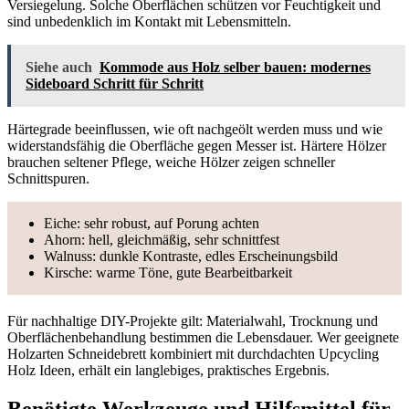
Versiegelung. Solche Oberflächen schützen vor Feuchtigkeit und
sind unbedenklich im Kontakt mit Lebensmitteln.
Siehe auch
Kommode aus Holz selber bauen: modernes
Sideboard Schritt für Schritt
Härtegrade beeinflussen, wie oft nachgeölt werden muss und wie
widerstandsfähig die Oberfläche gegen Messer ist. Härtere Hölzer
brauchen seltener Pflege, weiche Hölzer zeigen schneller
Schnittspuren.
Eiche: sehr robust, auf Porung achten
Ahorn: hell, gleichmäßig, sehr schnittfest
Walnuss: dunkle Kontraste, edles Erscheinungsbild
Kirsche: warme Töne, gute Bearbeitbarkeit
Für nachhaltige DIY-Projekte gilt: Materialwahl, Trocknung und
Oberflächenbehandlung bestimmen die Lebensdauer. Wer geeignete
Holzarten Schneidebrett kombiniert mit durchdachten Upcycling
Holz Ideen, erhält ein langlebiges, praktisches Ergebnis.
Benötigte Werkzeuge und Hilfsmittel für