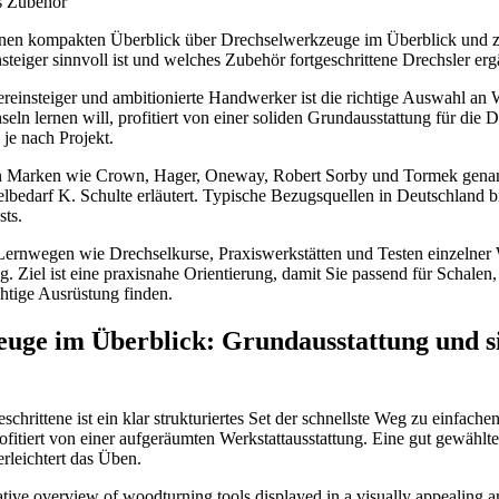
inen kompakten Überblick über Drechselwerkzeuge im Überblick und z
steiger sinnvoll ist und welches Zubehör fortgeschrittene Drechsler erg
reinsteiger und ambitionierte Handwerker ist die richtige Auswahl an
eln lernen will, profitiert von einer soliden Grundausstattung für die
je nach Projekt.
en Marken wie Crown, Hager, Oneway, Robert Sorby und Tormek genan
bedarf K. Schulte erläutert. Typische Bezugsquellen in Deutschland bie
sts.
Lernwegen wie Drechselkurse, Praxiswerkstätten und Testen einzelne
g. Ziel ist eine praxisnahe Orientierung, damit Sie passend für Schale
chtige Ausrüstung finden.
uge im Überblick: Grundausstattung und si
schrittene ist ein klar strukturiertes Set der schnellste Weg zu einfach
rofitiert von einer aufgeräumten Werkstattausstattung. Eine gut gewähl
erleichtert das Üben.