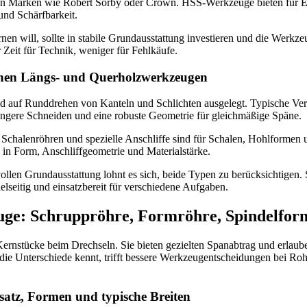
von Marken wie Robert Sorby oder Crown. HSS‑Werkzeuge bieten für Ei
und Schärfbarkeit.
rnen will, sollte in stabile Grundausstattung investieren und die Werkz
r Zeit für Technik, weniger für Fehlkäufe.
chen Längs‑ und Querholzwerkzeugen
 auf Runddrehen von Kanteln und Schlichten ausgelegt. Typische Vert
ängere Schneiden und eine robuste Geometrie für gleichmäßige Späne.
chalenröhren und spezielle Anschliffe sind für Schalen, Hohlformen u
 in Form, Anschliffgeometrie und Materialstärke.
llen Grundausstattung lohnt es sich, beide Typen zu berücksichtigen. 
lseitig und einsatzbereit für verschiedene Aufgaben.
ge: Schruppröhre, Formröhre, Spindelfor
rnstücke beim Drechseln. Sie bieten gezielten Spanabtrag und erlau
 die Unterschiede kennt, trifft bessere Werkzeugentscheidungen bei Ro
atz, Formen und typische Breiten