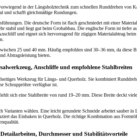
vorwiegend in der Längsholztechnik zum schnellen Runddrehen von K
ial und schafft gleichmäßige Rundungen.
usführungen. Die deutsche Form ist flach geschmiedet mit einer Materi
hr stabil und liegt gut beim Grobabbau. Die englische Form ist tiefer 
Anschliff und eignet sich hervorragend für zügigen Materialabtrag beim
n.
zwischen 25 und 40 mm. Häufig empfohlen sind 30–36 mm, da diese Bre
 und Abtragsleistung bieten.
alwerkzeug, Anschliffe und empfohlene Stahlbreiten
elseitiges Werkzeug für Längs‑ und Querholz. Sie kombiniert Runddrehe
e Schruppröhre verfügbar ist.
iehlt sich eine Stahlbreite von rund 19–20 mm. Diese Breite deckt viel
ch Varianten wählen. Eine leicht gerundete Schneide arbeitet sauber in
uziert das Einhaken in Querholz. Die richtige Kombination aus Formröh
nqualität.
Detailarbeiten, Durchmesser und Stabilitätsvorteile