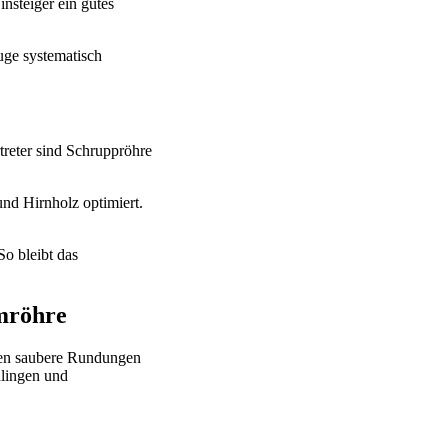
nsteiger ein gutes
euge systematisch
reter sind Schruppröhre
nd Hirnholz optimiert.
So bleibt das
mröhre
ben saubere Rundungen
hlingen und