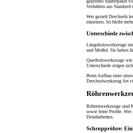
geprüftes Starterpaket 
Verhältnis aus Standzeit 
Wer gezielt Drechseln le
einsetzen. So bleibt meh
Unterschiede zwis
Längsholzwerkzeuge sind
und Meißel. Sie haben l
Querholzwerkzeuge wie S
Unterschiede zeigen sich
Beim Aufbau einer sinnvo
Drechselwerkzeug Set vie
Röhrenwerkzeu
Röhrenwerkzeuge sind Ke
sowie feine Profile. Wer
Detailarbeiten.
Schruppröhre: Eins