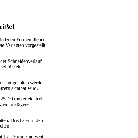
eißel
chiedenen Formen dienen
e Varianten vorgestellt
ader Schneidenverlauf
el für feine
nstant gehalten werden.
lzern sichtbar wird.
 25–30 mm erleichtert
 gleichmäßigere
tten. Drechsler finden
eiten.
mit 15–19 mm sind weit