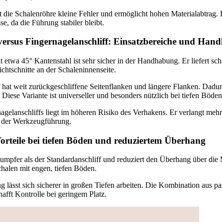
die Schalenröhre kleine Fehler und ermöglicht hohen Materialabtrag. B
se, da die Führung stabiler bleibt.
versus Fingernagelanschliff: Einsatzbereiche und Ha
t etwa 45° Kantenstahl ist sehr sicher in der Handhabung. Er liefert sc
lichtschnitte an der Schaleninnenseite.
 hat weit zurückgeschliffene Seitenflanken und längere Flanken. Dadur
Diese Variante ist universeller und besonders nützlich bei tiefen Böden
nagelanschliffs liegt im höheren Risiko des Verhakens. Er verlangt me
 der Werkzeugführung.
Vorteile bei tiefen Böden und reduziertem Überhang
stumpfer als der Standardanschliff und reduziert den Überhang über die
Schalen mit engen, tiefen Böden.
 lässt sich sicherer in großen Tiefen arbeiten. Die Kombination aus p
afft Kontrolle bei geringem Platz.