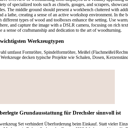
 wichtigsten Werkzeugtypen
swahl umfasst Formröhre, Spindelformröhre, Meißel (Flachmeißel/Recht
 Werkzeuge decken typische Projekte wie Schalen, Dosen, Kerzenständ
rlegte Grundausstattung für Drechsler sinnvoll ist
rkzeug Set verhindert Überforderung beim Einkauf. Statt vieler Einzel