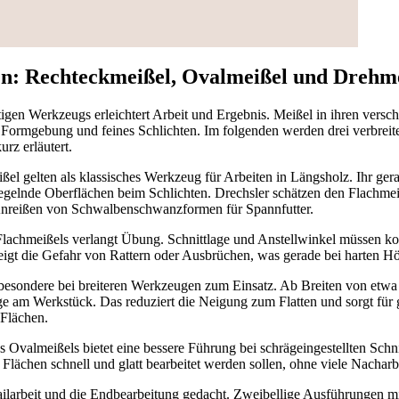
en: Rechteckmeißel, Ovalmeißel und Drehm
tigen Werkzeugs erleichtert Arbeit und Ergebnis. Meißel in ihren vers
Formgebung und feines Schlichten. Im folgenden werden drei verbreitet
urz erläutert.
el gelten als klassisches Werkzeug für Arbeiten in Längsholz. Ihr ger
iegelnde Oberflächen beim Schlichten. Drechsler schätzen den Flachmeiß
Anreißen von Schwalbenschwanzformen für Spannfutter.
 Flachmeißels verlangt Übung. Schnittlage und Anstellwinkel müssen ko
eigt die Gefahr von Rattern oder Ausbrüchen, was gerade bei harten Hö
sondere bei breiteren Werkzeugen zum Einsatz. Ab Breiten von etwa
ge am Werkstück. Das reduziert die Neigung zum Flatten und sorgt für
 Flächen.
Ovalmeißels bietet eine bessere Führung bei schrägeingestellten Schni
 Flächen schnell und glatt bearbeitet werden sollen, ohne viele Nacharb
ailarbeit und die Endbearbeitung gedacht. Zweibellige Ausführungen 