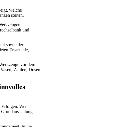
eigt, welche
änzen sollten.
 Werkzeugen
 Drechselbank und
nt sowie der
ten Ersatzteile,
r Werkzeuge vor dem
n, Vasen, Zapfen, Dosen
nnvolles
en Erfolgen. Wer
te Grundausstattung