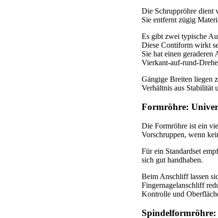
Die Schruppröhre dient 
Sie entfernt zügig Mater
Es gibt zwei typische A
Diese Contiform wirkt se
Sie hat einen geraderen 
Vierkant‑auf‑rund‑Drehe
Gängige Breiten liegen 
Verhältnis aus Stabilität
Formröhre: Univers
Die Formröhre ist ein vi
Vorschruppen, wenn kein
Für ein Standardset empf
sich gut handhaben.
Beim Anschliff lassen si
Fingernagelanschliff red
Kontrolle und Oberfläche
Spindelformröhre: 