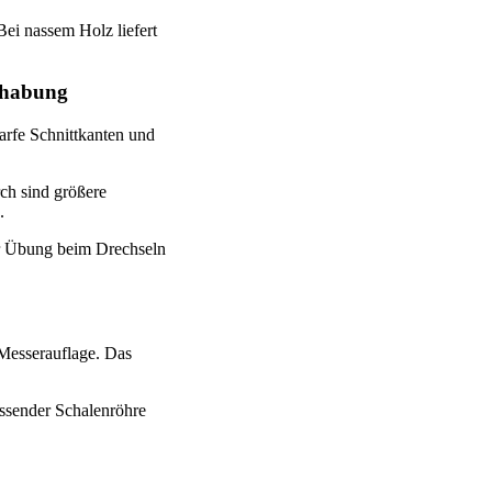
ei nassem Holz liefert
ndhabung
harfe Schnittkanten und
ch sind größere
.
hr Übung beim Drechseln
 Messerauflage. Das
assender Schalenröhre