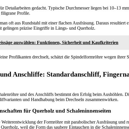
für Detailarbeiten gedacht. Typische Durchmesser liegen bei 10–13 mm.
filigrane Profile.
an oft aus Rundstahl mit einer flachen Ausfräsung. Daraus resultiert ei
 gelingen präzise Eingriffe in Längs‑ und Querholz.
eissäge auswählen: Funktionen, Sicherheit und Kaufkriterien
eine Profilkanten drechselt, schätzt die Spindelformröhre wegen ihrer 
und Anschliffe: Standardanschliff, Fingerna
halenröhre und des Anschliffs bestimmt den Erfolg beim Aushöhlen. Die
iffvarianten und Handhabung beim Drechseln zusammenwirken.
nschaften für Querholz und Schaleninnenseiten
ne Weiterentwicklung der Formröhre mit parabolischer Ausfräsung und r
r Querholz, weil die Form das saubere Eintauchen in die Schaleninnenseit