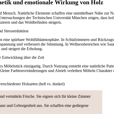
hetik und emotionale Wirkung von Holz
 Mensch. Natürliche Elemente schaffen eine unmittelbare Nähe zur N
Untersuchungen der Technischen Universität München zeigen, dass hol
ieren und das Wohlbefinden steigern.
d Stressreduktion
n eine spürbare Wohlfühlatmosphäre. In Schlafzimmern und Rückzugso
spannung und verbessert die Stimmung. In Wellnessbereichen wie Saun
und steigert die Erholung.
e Entwicklung über die Zeit
 Möbelstück einzigartig. Durch Nutzung entsteht eine natürliche Pati
. Kleine Farbtonveränderungen und Abrieb verleihen Möbeln Charakter 
erschiedener Holzarten (hell vs. dunkel)
d vermitteln Frische. Sie eignen sich für kleine Zimmer
nz und Geborgenheit aus. Sie schaffen eine gediegene