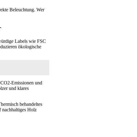
rekte Beleuchtung. Wer
r
swürdige Labels wie FSC
eduzieren ökologische
t CO2-Emissionen und
lzer und klares
 Thermisch behandeltes
uf nachhaltiges Holz