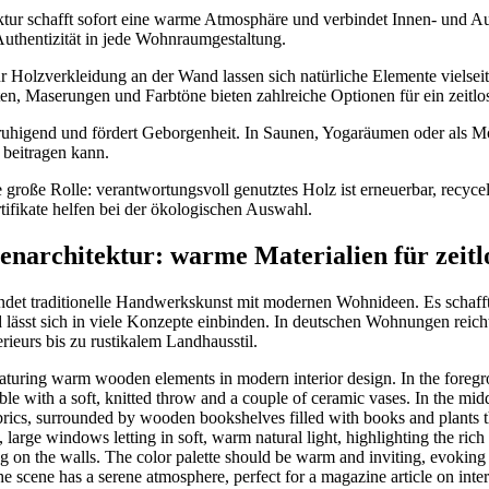
ektur schafft sofort eine warme Atmosphäre und verbindet Innen- und
Authentizität in jede Wohnraumgestaltung.
 Holzverkleidung an der Wand lassen sich natürliche Elemente vielseit
ten, Maserungen und Farbtöne bieten zahlreiche Optionen für ein zeitl
ruhigend und fördert Geborgenheit. In Saunen, Yogaräumen oder als Mö
 beitragen kann.
ne große Rolle: verantwortungsvoll genutztes Holz ist erneuerbar, recy
tifikate helfen bei der ökologischen Auswahl.
nenarchitektur: warme Materialien für zeit
indet traditionelle Handwerkskunst mit modernen Wohnideen. Es schaff
lässt sich in viele Konzepte einbinden. In deutschen Wohnungen reich
rieurs bis zu rustikalem Landhausstil.