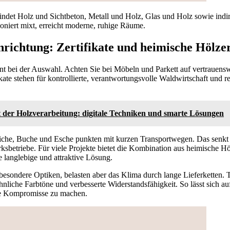
det Holz und Sichtbeton, Metall und Holz, Glas und Holz sowie indi
oniert mixt, erreicht moderne, ruhige Räume.
nrichtung: Zertifikate und heimische Hölze
nt bei der Auswahl. Achten Sie bei Möbeln und Parkett auf vertrauen
ate stehen für kontrollierte, verantwortungsvolle Waldwirtschaft und r
 der Holzverarbeitung: digitale Techniken und smarte Lösungen
iche, Buche und Esche punkten mit kurzen Transportwegen. Das senk
ksbetriebe. Für viele Projekte bietet die Kombination aus heimische Hö
 langlebige und attraktive Lösung.
besondere Optiken, belasten aber das Klima durch lange Lieferketten.
ähnliche Farbtöne und verbesserte Widerstandsfähigkeit. So lässt sich a
he Kompromisse zu machen.