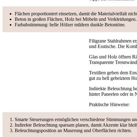
Flächen proportioniert einsetzen, damit die Materialvielfalt nich
Beton in großen Flächen, Holz bei Möbeln und Verkleidungen.
Farbabstimmung: helle Hölzer mildern dunkle Betontöne.
Filigrane Stahlrahmen e
und Esstische. Die Kombi
Glas und Holz öffnen Rä
Transparente Trennwände 
Textilien geben dem Ens
gut zu hell gebeiztem Ho
Indirekte Beleuchtung h
hinter Paneelen oder in 
Praktische Hinweise:
Smarte Steuerungen ermöglichen verschiedene Stimmungen und
Indirekte Beleuchtung sparsam planen, damit Akzente klar blei
Beleuchtungsposition an Maserung und Oberflächen richten.