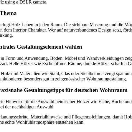
s Thema
 bringt Holz Leben in jeden Raum. Die sichtbare Maserung und die Mögl
en dem Interior Charakter. Wer auf naturverbundenes Design setzt, för
rkung.
trales Gestaltungselement wählen
eit in Form und Anwendung. Böden, Möbel und Wandverkleidungen zeig
art. Helle Hölzer wie Esche öffnen Räume, dunkle Hölzer schaffen G
olz und Materialien wie Stahl, Glas oder Sichtbeton erzeugt spannung
nktionieren besonders gut in zeitgenössischer Wohnraumgestaltung.
 Praxisnahe Gestaltungstipps für deutschen Wohnraum
rete Hinweise für die Auswahl heimischer Hölzer wie Eiche, Buche und 
ei der nachhaltigen Auswahl.
Planungsschritte, Materialhinweise und Pflegeempfehlungen, damit Holz 
ne echte Wohlfühlatmosphäre entstehen kann.