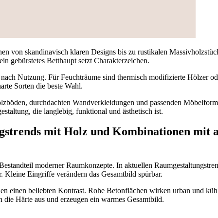
hen von skandinavisch klaren Designs bis zu rustikalen Massivholzstü
in gebürstetes Betthaupt setzt Charakterzeichen.
h nach Nutzung. Für Feuchträume sind thermisch modifizierte Hölzer o
harte Sorten die beste Wahl.
lzböden, durchdachten Wandverkleidungen und passenden Möbelforme
taltung, die langlebig, funktional und ästhetisch ist.
gstrends mit Holz und Kombinationen mit 
r Bestandteil moderner Raumkonzepte. In aktuellen Raumgestaltungstren
. Kleine Eingriffe verändern das Gesamtbild spürbar.
en einen beliebten Kontrast. Rohe Betonflächen wirken urban und kühl
n die Härte aus und erzeugen ein warmes Gesamtbild.