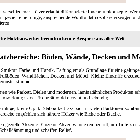
 verschiedener Hölzer erlaubt differenzierte Innenraumkonzepte. Wer 
ann gezielt eine ruhige, ansprechende Wohlfühlatmosphäre erzeugen un
ieren.
che Holzbauwerke: beeindruckende Beispiele aus aller Welt
nsatzbereiche: Böden, Wände, Decken und M
Struktur, Farbe und Haptik. Es fungiert als Grundlage für eine gelun
r Fußböden, Wandflächen, Decken und Möbel. Kleine Eingriffe erzeug
emuster stimmen.
ten wie Parkett, Dielen und modernen, laminatähnlichen Produkten erh
umwirkung stark. Fischgrät wirkt elegant und lebendig.
 ruhige, breite Optik. Stabparkett lässt sich in vielen Farbtönen kombini
Bereiche empfehlen sich härtere Hölzer wie Eiche oder Buche.
n gezielte Akzente. Einzelne Akzentwände reichen oft, um Tiefe zu er
Schalldämmung und schaffen Relief.