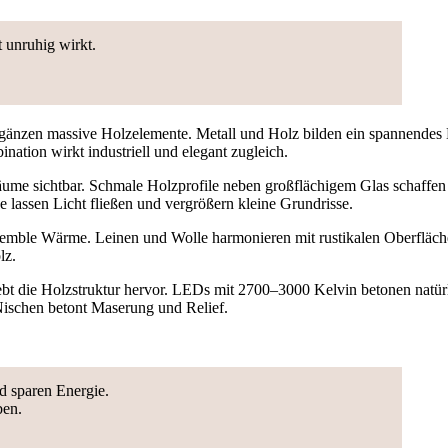
t unruhig wirkt.
rgänzen massive Holzelemente. Metall und Holz bilden ein spannendes
nation wirkt industriell und elegant zugleich.
ume sichtbar. Schmale Holzprofile neben großflächigem Glas schaffen 
lassen Licht fließen und vergrößern kleine Grundrisse.
emble Wärme. Leinen und Wolle harmonieren mit rustikalen Oberfläche
lz.
ebt die Holzstruktur hervor. LEDs mit 2700–3000 Kelvin betonen natürl
Nischen betont Maserung und Relief.
 sparen Energie.
ben.