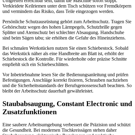
Umgreifen erreichbar sein, damit die Maschine sofort stoppt.
Verkleidete Keilriemen unter dem Tisch schützen vor Fremdkörpern
und vermindern das Risiko, dass Teile eingezogen werden.
Persönliche Schutzausrüstung gehört zum Arbeitsschutz. Tragen Sie
Gehörschutz wegen des hohen Lärmpegels, Schutzbrille gegen
Splitter und Atemschutz bei schlechter Absaugung. Handschuhe
sind beim Sägen tabu; sie erhöhen die Gefahr des Hineinziehens.
Bei schmalen Werkstücken nutzen Sie einen Schiebestock. Sobald
das Werkstück näher als eine Handbreite am Blatt ist, erhöht der
Schiebestock die Kontrolle. Für wiederholte oder präzise Schnitte
empfiehlt sich ein Schiebeschlitten.
Vor Inbetriebnahme lesen Sie die Bedienungsanleitung und prüfen
Befestigungen. Anschläge korrekt fixieren, Schrauben nachziehen
und die Sicherheitsstandards der Berufsgenossenschaft beachten. So
bleibt der Arbeitsschutz dauerhaft gewährleistet.
Staubabsaugung, Constant Electronic und
Zusatzfunktionen
Eine saubere Arbeitsumgebung verbessert die Präzision und schützt
die Gesundheit. Bei modernen Tischkreissägen stehen daher