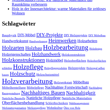
Raumklima verbessern
Holz in der Innenarchitektur: warme Materialien für zeitloses
Wohnen
Schlagwörter
DIY-Projekte
DIY-Möbel
Bauphysik
DIY Holzprojekte
DIY Möbelbau
Heimwerken
Handwerkskunst
Holzarbeiten
Handwerkszeug
Holzbearbeitung
Holzarten
Holzbau
Holzdesign
Holzhandwerk
Holzeigenschaften
Holzkonstruktion
Holzkonstruktionen
Holzmöbel
Holzoberflächen
Holzoberflächen
Holzpflege
Holzprojekte
schleifen
Holzpflegeprodukte
Holzregal selber
Holzschutz
Holzschutzmittel
bauen
Holzverarbeitung
Möbelbau
Holzwerkstatt
Nachhaltige Forstwirtschaft
Möbelherstellung
Möbelpflege
Nachhaltige
Nachhaltiges Bauen
Nachhaltigkeit
Raumgestaltung
Natürliche Holzpflege
Natürliche Materialien
Natürliche Baustoffe
Oberflächenbehandlung
Schleiftechniken
Waldmanagement
Wohnkultur
Werkstattorganisation
Werkzeugpflege
Ölen von Holz