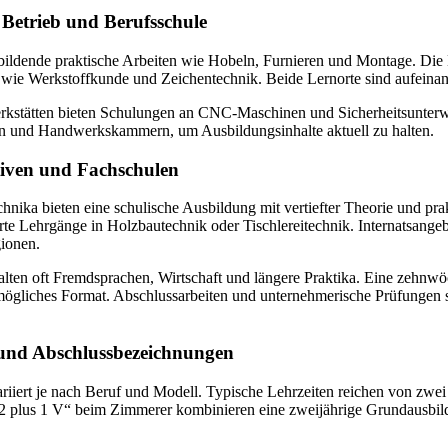
Betrieb und Berufsschule
bildende praktische Arbeiten wie Hobeln, Furnieren und Montage. Die B
 wie Werkstoffkunde und Zeichentechnik. Beide Lernorte sind aufeina
rkstätten bieten Schulungen an CNC-Maschinen und Sicherheitsunterw
n und Handwerkskammern, um Ausbildungsinhalte aktuell zu halten.
tiven und Fachschulen
nika bieten eine schulische Ausbildung mit vertiefter Theorie und pra
erte Lehrgänge in Holzbautechnik oder Tischlereitechnik. Internatsangeb
ionen.
lten oft Fremdsprachen, Wirtschaft und längere Praktika. Eine zehnwö
 mögliches Format. Abschlussarbeiten und unternehmerische Prüfungen s
und Abschlussbezeichnungen
iiert je nach Beruf und Modell. Typische Lehrzeiten reichen von zwei 
 plus 1 V“ beim Zimmerer kombinieren eine zweijährige Grundausbil