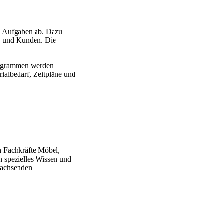
he Aufgaben ab. Dazu
n und Kunden. Die
Programmen werden
ialbedarf, Zeitpläne und
en Fachkräfte Möbel,
 spezielles Wissen und
 wachsenden