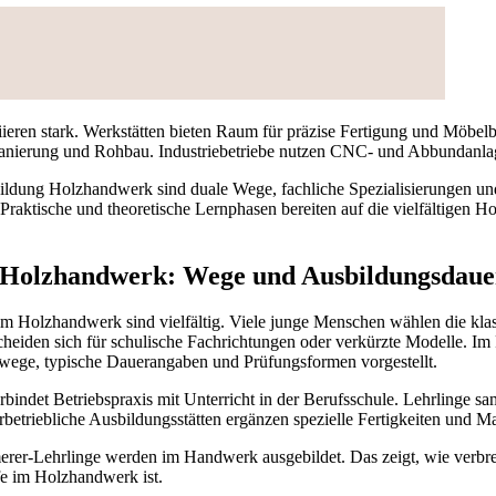
iieren stark. Werkstätten bieten Raum für präzise Fertigung und Möbelb
anierung und Rohbau. Industriebetriebe nutzen CNC- und Abbundanlag
ildung Holzhandwerk sind duale Wege, fachliche Spezialisierungen un
 Praktische und theoretische Lernphasen bereiten auf die vielfältigen
 Holzhandwerk: Wege und Ausbildungsdaue
im Holzhandwerk sind vielfältig. Viele junge Menschen wählen die klas
cheiden sich für schulische Fachrichtungen oder verkürzte Modelle. I
wege, typische Dauerangaben und Prüfungsformen vorgestellt.
bindet Betriebspraxis mit Unterricht in der Berufsschule. Lehrlinge s
rbetriebliche Ausbildungsstätten ergänzen spezielle Fertigkeiten und M
rer-Lehrlinge werden im Handwerk ausgebildet. Das zeigt, wie verbrei
e im Holzhandwerk ist.