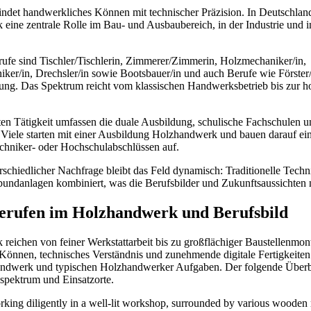
det handwerkliches Können mit technischer Präzision. In Deutschlan
ine zentrale Rolle im Bau- und Ausbaubereich, in der Industrie und i
ufe sind Tischler/Tischlerin, Zimmerer/Zimmerin, Holzmechaniker/in,
er/in, Drechsler/in sowie Bootsbauer/in und auch Berufe wie Förster/
ung. Das Spektrum reicht vom klassischen Handwerksbetrieb bis zur h
ten Tätigkeit umfassen die duale Ausbildung, schulische Fachschulen u
 Viele starten mit einer Ausbildung Holzhandwerk und bauen darauf e
echniker- oder Hochschulabschlüssen auf.
erschiedlicher Nachfrage bleibt das Feld dynamisch: Traditionelle Tec
anlagen kombiniert, was die Berufsbilder und Zukunftsaussichten n
Berufen im Holzhandwerk und Berufsbild
reichen von feiner Werkstattarbeit bis zu großflächiger Baustellenmon
önnen, technisches Verständnis und zunehmende digitale Fertigkeiten.
ndwerk und typischen Holzhandwerker Aufgaben. Der folgende Überbl
bsspektrum und Einsatzorte.