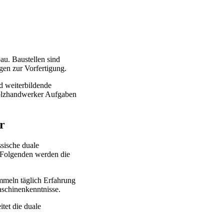
au. Baustellen sind
en zur Vorfertigung.
d weiterbildende
 Holzhandwerker Aufgaben
r
sische duale
m Folgenden werden die
ammeln täglich Erfahrung
aschinenkenntnisse.
tet die duale