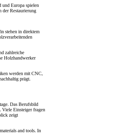
d und Europa spielen
n der Restaurierung
in stehen in direktem
olzverarbeitenden
nd zahlreiche
ine Holzhandwerker
hniken werden mit CNC,
achhaltig prägt.
tage. Das Berufsbild
 Viele Einsteiger fragen
ick zeigt