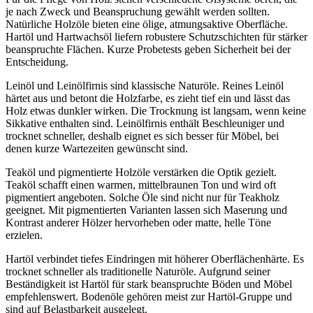
je nach Zweck und Beanspruchung gewählt werden sollten.
Natürliche Holzöle bieten eine ölige, atmungsaktive Oberfläche.
Hartöl und Hartwachsöl liefern robustere Schutzschichten für stärker
beanspruchte Flächen. Kurze Probetests geben Sicherheit bei der
Entscheidung.
Leinöl und Leinölfirnis sind klassische Naturöle. Reines Leinöl
härtet aus und betont die Holzfarbe, es zieht tief ein und lässt das
Holz etwas dunkler wirken. Die Trocknung ist langsam, wenn keine
Sikkative enthalten sind. Leinölfirnis enthält Beschleuniger und
trocknet schneller, deshalb eignet es sich besser für Möbel, bei
denen kurze Wartezeiten gewünscht sind.
Teaköl und pigmentierte Holzöle verstärken die Optik gezielt.
Teaköl schafft einen warmen, mittelbraunen Ton und wird oft
pigmentiert angeboten. Solche Öle sind nicht nur für Teakholz
geeignet. Mit pigmentierten Varianten lassen sich Maserung und
Kontrast anderer Hölzer hervorheben oder matte, helle Töne
erzielen.
Hartöl verbindet tiefes Eindringen mit höherer Oberflächenhärte. Es
trocknet schneller als traditionelle Naturöle. Aufgrund seiner
Beständigkeit ist Hartöl für stark beanspruchte Böden und Möbel
empfehlenswert. Bodenöle gehören meist zur Hartöl-Gruppe und
sind auf Belastbarkeit ausgelegt.