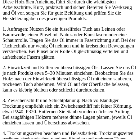
Diese Holz ölen Anleitung führt Sie durch die wichtigsten
Arbeitsschritte. Kurz, praktisch und sicher. Bereiten Sie Werkzeug
und Öl vor, sorgen Sie für gute Belüftung und prüfen Sie die
Herstellerangaben des jeweiligen Produkts.
1. Auftragen: Nutzen Sie ein fusselfreies Tuch aus Leinen oder
Baumwolle, einen Pinsel mit Natur- oder Kunstfasern oder eine
Schaumrolle. Tragen Sie das Öl immer in Faserrichtung auf. Bei der
Tuchtechnik nur wenig Öl nehmen und in kreisenden Bewegungen
verstreichen. Bei Pinsel oder Rolle Öl gleichmäßig verteilen und
aufstehende Fasern glätten.
2. Einwirkzeit und Entfernen überschüssigen Öls: Lassen Sie das Öl
je nach Produkt etwa 5–30 Minuten einziehen. Beobachten Sie das
Holz; nach der Einwirkzeit überschüssiges Öl mit einem sauberen,
trockenen Tuch abnehmen. Wird Öl auf der Oberfläche belassen,
kann es klebrig bleiben oder schlecht durchtrocknen.
3. Zwischenschliff und Schichtplanung: Nach vollständiger
Trocknung empfiehlt sich ein Zwischenschliff mit feiner Körnung,
etwa P240–P320. Entfernen Sie Staub vor dem nächsten Auftrag.
Bei saugfähigen Hölzern mehrere dünne Lagen planen, jeweils Öl
einziehen lassen und Überschuss abwischen.
4. Trocknungszeiten beachten und Belastbarkeit: Trocknungszeiten
variieren stark zwischen wenigen Stunden und mehreren Tagen.