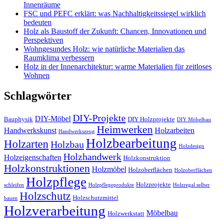
Innenräume
FSC und PEFC erklärt: was Nachhaltigkeitssiegel wirklich
bedeuten
Holz als Baustoff der Zukunft: Chancen, Innovationen und
Perspektiven
Wohngesundes Holz: wie natürliche Materialien das
Raumklima verbessern
Holz in der Innenarchitektur: warme Materialien für zeitloses
Wohnen
Schlagwörter
DIY-Projekte
DIY-Möbel
Bauphysik
DIY Holzprojekte
DIY Möbelbau
Heimwerken
Handwerkskunst
Holzarbeiten
Handwerkszeug
Holzbearbeitung
Holzarten
Holzbau
Holzdesign
Holzhandwerk
Holzeigenschaften
Holzkonstruktion
Holzkonstruktionen
Holzmöbel
Holzoberflächen
Holzoberflächen
Holzpflege
Holzprojekte
schleifen
Holzpflegeprodukte
Holzregal selber
Holzschutz
Holzschutzmittel
bauen
Holzverarbeitung
Möbelbau
Holzwerkstatt