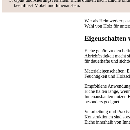
Optik und Alterungsverhalten: Eiche dunkelt nach, Lärche bildet 
beeinflusst Möbel und Innenausbau.
Wer als Heimwerker passen
Wahl von Holz für unter
Eigenschaften 
Eiche gehört zu den beli
Abriebfestigkeit macht si
für dauerhafte und sichtb
Materialeigenschaften: E
Feuchtigkeit und Holzsc
Empfohlene Anwendungen: 
Eiche halten lange, wen
Innenausbauten nutzen Ei
besonders geeignet.
Verarbeitung und Praxis:
Konstruktionen sind spez
Eiche innerhalb von Inn