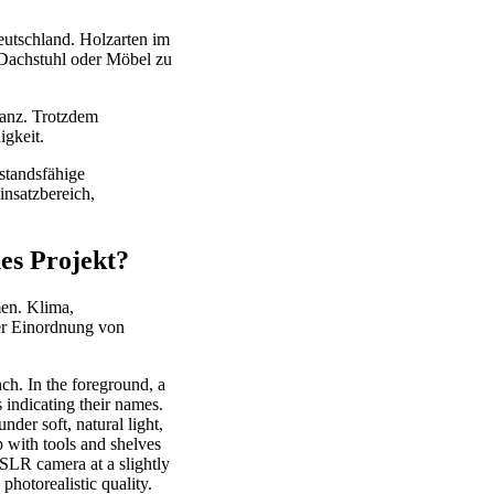
eutschland. Holzarten im
 Dachstuhl oder Möbel zu
lanz. Trotzdem
igkeit.
standsfähige
insatzbereich,
hes Projekt?
en. Klima,
er Einordnung von