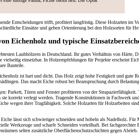
eine silbrige Patina, Fichte bleibt hell. Die Optik
de Entscheidungen trifft, profitiert langfristig. Diese Holzarten im Ve
schiedliche Einsätze und geben Orientierung bei den Holzsorten für H
von Eichenholz und typische Einsatzbereich
ebtesten Laubhölzern in Deutschland. Ihr gutes Verhältnis von Härte, D
e vielseitig einsetzbar. In Holzempfehlungen für Projekte erscheint Eic
are Bauteile.
ichenholz ist hart und dicht. Das Holz zeigt hohe Festigkeit und gute 
hädlingen. Das macht Eiche robust bei Beanspruchung durch Belastun
Parkett, Türen und Fenster profitieren von der Strapazierfähigkeit. 
n sie korrekt verlegt werden. Tragende Konstruktionen in Fachwerk un
che wegen ihrer Tragfähigkeit. Solche Holzarten für Holzarbeiten sind 
 Eiche lässt sich schwieriger schneiden und hobeln als Nadelholz. Für
ielle Werkzeuge und scharfe Schneiden vorteilhaft. Bei fachgerechter 
enräumen selten zusätzliche Oberflächenschutzschichten gegen Abrieb.