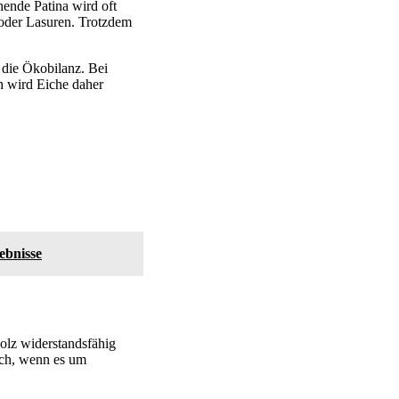
hende Patina wird oft
 oder Lasuren. Trotzdem
 die Ökobilanz. Bei
h wird Eiche daher
ebnisse
olz widerstandsfähig
ich, wenn es um