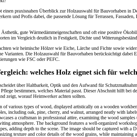
ibt einen praxisnahen Überblick zur Holzauswahl für Bauvorhaben in D
rkern und Profis dabei, die passende Lösung für Terrassen, Fassaden,
nt Ästhetik, gute Wärmedämmeigenschaften und oft eine positive Ökobi
orten im Vergleich deutlich in Festigkeit, Dichte und Witterungsbeständ
rachten wir heimische Hölzer wie Eiche, Lärche und Fichte sowie wider
he Varianten. Die Holzauswahl für Bauvorhaben berücksichtigt dabei E
izierungen wie FSC oder PEFC.
rgleich: welches Holz eignet sich für welc
scheidet über Haltbarkeit, Optik und den Aufwand für Schutzmaßnahm
lege bestimmen, welches Material passt. Dieser Abschnitt hilft bei d
nd zeigt, worauf Heimwerker achten sollten.