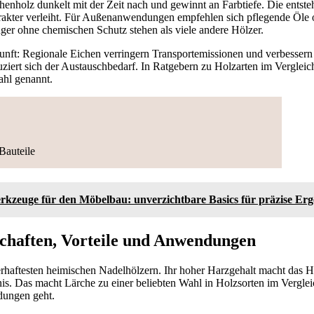
henholz dunkelt mit der Zeit nach und gewinnt an Farbtiefe. Die entste
rakter verleiht. Für Außenanwendungen empfehlen sich pflegende Öle
ger ohne chemischen Schutz stehen als viele andere Hölzer.
unft: Regionale Eichen verringern Transportemissionen und verbessern
ziert sich der Austauschbedarf. In Ratgebern zu Holzarten im Vergleic
ahl genannt.
Bauteile
kzeuge für den Möbelbau: unverzichtbare Basics für präzise Erg
chaften, Vorteile und Anwendungen
erhaftesten heimischen Nadelhölzern. Ihr hoher Harzgehalt macht das H
is. Das macht Lärche zu einer beliebten Wahl in Holzsorten im Vergle
ungen geht.