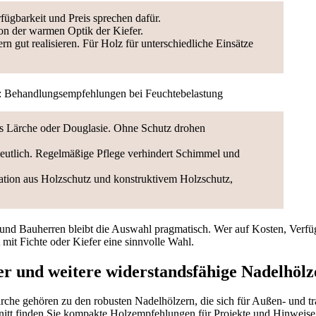
fügbarkeit und Preis sprechen dafür.
on der warmen Optik der Kiefer.
 gut realisieren. Für Holz für unterschiedliche Einsätze
: Behandlungsempfehlungen bei Feuchtebelastung
als Lärche oder Douglasie. Ohne Schutz drohen
deutlich. Regelmäßige Pflege verhindert Schimmel und
tion aus Holzschutz und konstruktivem Holzschutz,
und Bauherren bleibt die Auswahl pragmatisch. Wer auf Kosten, Verfü
ft mit Fichte oder Kiefer eine sinnvolle Wahl.
er und weitere widerstandsfähige Nadelhölz
rche gehören zu den robusten Nadelhölzern, die sich für Außen- und
nitt finden Sie kompakte Holzempfehlungen für Projekte und Hinweise