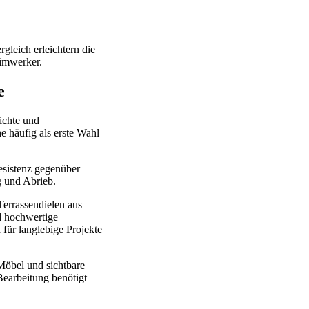
rgleich erleichtern die
eimwerker.
e
ichte und
he häufig als erste Wahl
Resistenz gegenüber
g und Abrieb.
Terrassendielen aus
d hochwertige
für langlebige Projekte
 Möbel und sichtbare
Bearbeitung benötigt