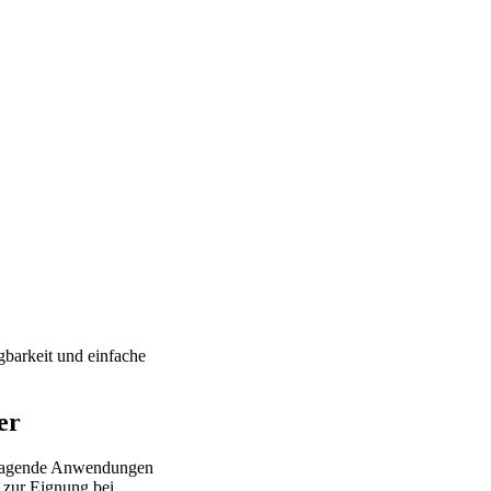
gbarkeit und einfache
er
 tragende Anwendungen
 zur Eignung bei