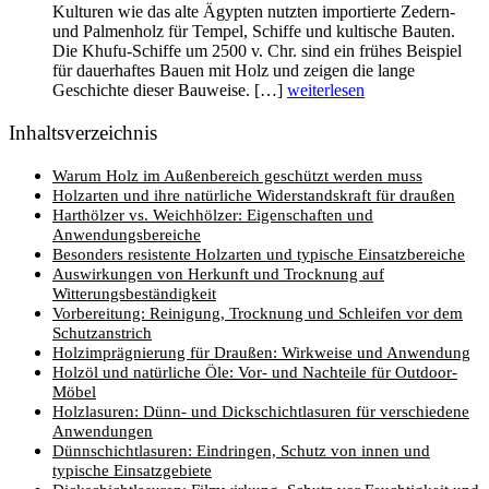
Kulturen wie das alte Ägypten nutzten importierte Zedern-
und Palmenholz für Tempel, Schiffe und kultische Bauten.
Die Khufu-Schiffe um 2500 v. Chr. sind ein frühes Beispiel
für dauerhaftes Bauen mit Holz und zeigen die lange
Geschichte dieser Bauweise. […]
weiterlesen
Inhaltsverzeichnis
Warum Holz im Außenbereich geschützt werden muss
Holzarten und ihre natürliche Widerstandskraft für draußen
Harthölzer vs. Weichhölzer: Eigenschaften und
Anwendungsbereiche
Besonders resistente Holzarten und typische Einsatzbereiche
Auswirkungen von Herkunft und Trocknung auf
Witterungsbeständigkeit
Vorbereitung: Reinigung, Trocknung und Schleifen vor dem
Schutzanstrich
Holzimprägnierung für Draußen: Wirkweise und Anwendung
Holzöl und natürliche Öle: Vor- und Nachteile für Outdoor-
Möbel
Holzlasuren: Dünn- und Dickschichtlasuren für verschiedene
Anwendungen
Dünnschichtlasuren: Eindringen, Schutz von innen und
typische Einsatzgebiete