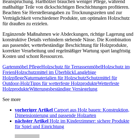
Beanspruchung. Harthölzer brauchen weniger Pflege, während
maßhaltige Teile von dickschichtigen Beschichtungen profitieren.
Beachten Sie Herstellerangaben zu Trocknungszeiten und zur
Verträglichkeit verschiedener Produkte, um optimalen Holzschutz
für draußen zu erzielen.
Ergänzende Maßnahmen wie Abdeckungen, richtige Lagerung und
konstruktive Details verhindern stehende Nässe. Die Kombination
aus passender, wetterbeständige Beschichtung für Holzprodukte,
korrekter Verarbeitung und regelmäßiger Wartung spart langfristig
Kosten und schont Ressourcen.
Gartenmöbel Pflege
Holzschutz für Terrassenmöbel
Holzschutz im
Freien
Holzschutzmittel im Überblick
Langlebige
Holzpflege
Naturmaterialien für Holzschutz
Schutzmittel für
Outdoor-Holz
Tipps für wetterfeste Holzprodukte
Wetterfeste
Holzprodukte
Witterungsbeständige Versiegelung
See more
vorheriger Artikel
Carport aus Holz bauen: Konstruktion,
Dimensionierung und passende Holzarten
nächster Artikel
Holz im Kinderzimmer: sichere Produkte
für Spiel und Einrichtung