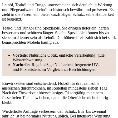
Leinöl, Teaköl und Tungöl unterscheiden sich deutlich in Wirkung
und Pflegeaufwand. Leinöl ist historisch bewährt und preiswert. Es
zieht in die Fasern ein, bietet kurzfristigen Schutz, seine Haltbarkeit
ist begrenzt.
Teaköl und Tungöl sind Spezialöle. Sie dringen tiefer ein, härten
besser aus und schützen länger. Solche Spezialöle können bis zu
siebenmal teurer sein als Leinöl. Der höhere Preis zahlt sich bei stark
beanspruchten Möbeln häufig aus.
Vorteile:
Natürliche Optik, einfache Verarbeitung, gute
Wasserabweisung.
Nachteile:
Regelmäßige Nacharbeit, begrenzte UV-
und Pilzresistenz im Vergleich zu Beschichtungen.
Einwirkzeiten sind entscheidend. Holzöl für draußen sollte
ausreichen durchtrocknen, im Regelfall mindestens sieben Tage.
Nach der Einwirkzeit überschüssiges Öl sorgfältig mit einem
fusselfreien Tuch abwischen, damit die Oberfläche nicht klebrig
bleibt.
Wiederholte Aufträge verbessern den Schutz. Ein- bis zweimal
jährlich ist bei normaler Nutzung üblich. Bei intensiver Witterung