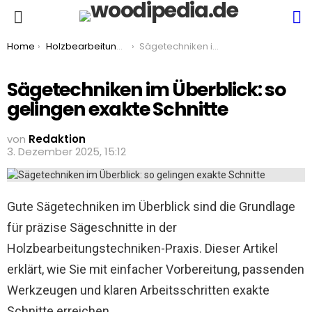
S
Menu
You are here:
Home
Holzbearbeitung & Handwerk
Sägetechniken im Überblick: so gelingen exakte Schnitte
Sägetechniken im Überblick: so
gelingen exakte Schnitte
von
Redaktion
3. Dezember 2025, 15:12
Gute Sägetechniken im Überblick sind die Grundlage
für präzise Sägeschnitte in der
Holzbearbeitungstechniken-Praxis. Dieser Artikel
erklärt, wie Sie mit einfacher Vorbereitung, passenden
Werkzeugen und klaren Arbeitsschritten exakte
Schnitte erreichen.