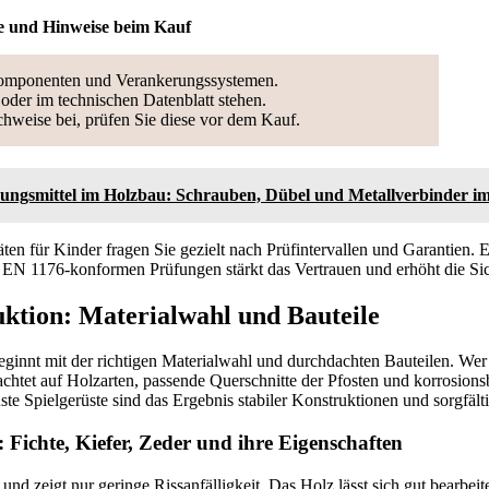
te und Hinweise beim Kauf
omponenten und Verankerungssystemen.
 oder im technischen Datenblatt stehen.
weise bei, prüfen Sie diese vor dem Kauf.
ungsmittel im Holzbau: Schrauben, Dübel und Metallverbinder i
en für Kinder fragen Sie gezielt nach Prüfintervallen und Garantien. 
N 1176-konformen Prüfungen stärkt das Vertrauen und erhöht die Sic
uktion: Materialwahl und Bauteile
beginnt mit der richtigen Materialwahl und durchdachten Bauteilen. Wer
achtet auf Holzarten, passende Querschnitte der Pfosten und korrosions
te Spielgerüste sind das Ergebnis stabiler Konstruktionen und sorgfälti
 Fichte, Kiefer, Zeder und ihre Eigenschaften
ht und zeigt nur geringe Rissanfälligkeit. Das Holz lässt sich gut bearbei