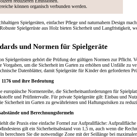
ölzern reduzieren Emissionen.
bereiche können organisch verbunden werden.
hhaltigen Spielgeräten, einfacher Pflege und naturnahem Design mach
 Robuste Spielgerüste aus Holz bieten Sicherheit und Langfristigkeit, 
ndards und Normen für Spielgeräte
n Spielgerüsten gehört die Prüfung der gültigen Normen zur Pflicht. 
se Vorgaben, um die Sicherheit im Garten zu erhöhen und Unfälle zu ve
chnische Datenblätter, damit Spielgeräte für Kinder den geforderten Prü
 1176 und ihre Bedeutung
 europäische Normenreihe, die Sicherheitsanforderungen für Spielplatzg
kstoffe und Prüfintervalle. Für private Spielgeräte gilt: Einbau und Nut
e Sicherheit im Garten zu gewährleisten und Haftungsrisiken zu reduzi
tsabstände und Berechnungsformeln
ehlt die Praxis eine einfache Formel zur Aufprallfläche: Aufprallfläche 
Mindestens gilt ein Sicherheitsabstand von 1,5 m, auch wenn die Rech
keln berechnen Sie die notwendige Zone mit der Seillänge bei maximale