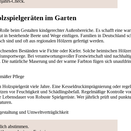
hjahrs-Check.
olzspielgeräten im Garten
e Rolle beim Gestalten kindgerechter Außenbereiche. Es schafft eine w
 gut in bestehende Beete und Wege einfügen. Familien in Deutschland sc
sch sind und oft aus regionalen Hölzern gefertigt werden.
hsenden Beständen wie Fichte oder Kiefer. Solche heimischen Hölzer 
ansportwege. Bei verantwortungsvoller Forstwirtschaft sind nachhaltig
 Die natürliche Maserung und der warme Farbton fügen sich unaufdring
emäßer Pflege
in Holzspielgerät viele Jahre. Eine Kesseldruckimprägnierung oder reg
en vor Feuchtigkeit und Schädlingsbefall. Regelmäßige Kontrolle v
ie Lebensdauer von Robuste Spielgerüste. Wer jährlich prüft und punktu
aturen.
ngestaltung und Umweltverträglichkeit
blich abstimmen.