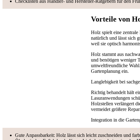
Checklisten aus Händler- und Hersteller-Ratgebern für den Frü
Vorteile von H
Holz spielt eine zentral
natürlich und lässt sich
weil sie optisch harmoni
Holz stammt aus nachwac
und benötigen weniger Tr
umweltfreundliche Wahl.
Gartenplanung ein.
Langlebigkeit bei sachg
Richtig behandelt hält e
Lasuranwendungen schütz
Holzstellen verlängert d
vermeidet größere Repar
Integration in die Garte
Gute Anpassbarkeit: Holz lässt sich leicht zuschneiden und far