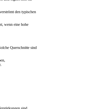
 verströmt den typischen
tzt, wenn eine hohe
Solche Querschnitte sind
ben,
.
Verstärkungen sind