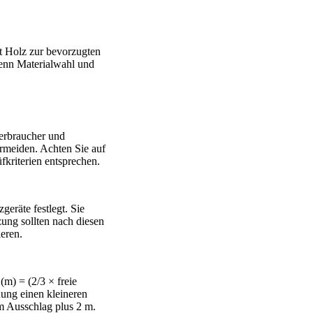
t Holz zur bevorzugten
wenn Materialwahl und
Verbraucher und
rmeiden. Achten Sie auf
fkriterien entsprechen.
eräte festlegt. Sie
zung sollten nach diesen
eren.
(m) = (2/3 × freie
nung einen kleineren
m Ausschlag plus 2 m.