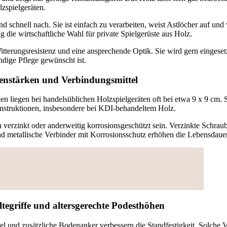
lzspielgeräten.
d schnell nach. Sie ist einfach zu verarbeiten, weist Astlöcher auf und
ig die wirtschaftliche Wahl für private Spielgerüste aus Holz.
Witterungsresistenz und eine ansprechende Optik. Sie wird gern eingese
ndige Pflege gewünscht ist.
tenstärken und Verbindungsmittel
n liegen bei handelsüblichen Holzspielgeräten oft bei etwa 9 x 9 cm. 
Konstruktionen, insbesondere bei KDI-behandeltem Holz.
n verzinkt oder anderweitig korrosionsgeschützt sein. Verzinkte Schrau
 metallische Verbinder mit Korrosionsschutz erhöhen die Lebensdauer
tegriffe und altersgerechte Podesthöhen
l und zusätzliche Bodenanker verbessern die Standfestigkeit. Solche 