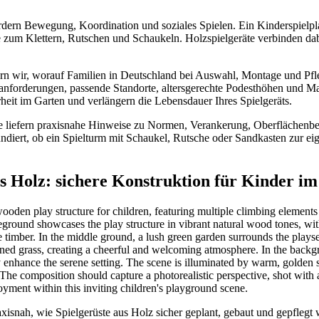
rdern Bewegung, Koordination und soziales Spielen. Ein Kinderspielpla
 zum Klettern, Rutschen und Schaukeln. Holzspielgeräte verbinden dab
ern wir, worauf Familien in Deutschland bei Auswahl, Montage und Pfle
anforderungen, passende Standorte, altersgerechte Podesthöhen und Ma
rheit im Garten und verlängern die Lebensdauer Ihres Spielgeräts.
e liefern praxisnahe Hinweise zu Normen, Verankerung, Oberflächen
ndiert, ob ein Spielturm mit Schaukel, Rutsche oder Sandkasten zur ei
us Holz: sichere Konstruktion für Kinder i
axisnah, wie Spielgerüste aus Holz sicher geplant, gebaut und gepflegt 