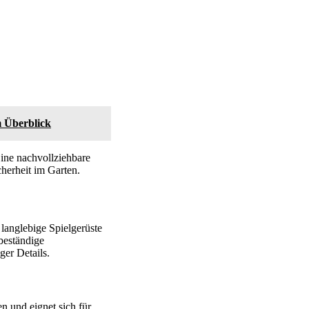
m Überblick
Eine nachvollziehbare
herheit im Garten.
 langlebige Spielgerüste
beständige
ger Details.
ten und eignet sich für