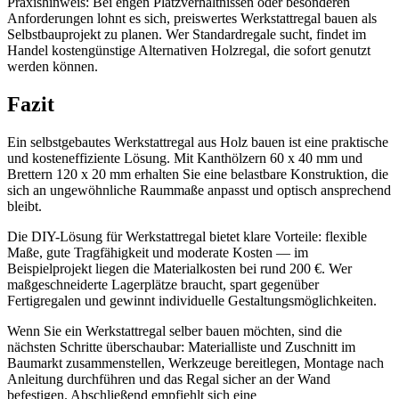
Praxishinweis: Bei engen Platzverhältnissen oder besonderen
Anforderungen lohnt es sich, preiswertes Werkstattregal bauen als
Selbstbauprojekt zu planen. Wer Standardregale sucht, findet im
Handel kostengünstige Alternativen Holzregal, die sofort genutzt
werden können.
Fazit
Ein selbstgebautes Werkstattregal aus Holz bauen ist eine praktische
und kosteneffiziente Lösung. Mit Kanthölzern 60 x 40 mm und
Brettern 120 x 20 mm erhalten Sie eine belastbare Konstruktion, die
sich an ungewöhnliche Raummaße anpasst und optisch ansprechend
bleibt.
Die DIY-Lösung für Werkstattregal bietet klare Vorteile: flexible
Maße, gute Tragfähigkeit und moderate Kosten — im
Beispielprojekt liegen die Materialkosten bei rund 200 €. Wer
maßgeschneiderte Lagerplätze braucht, spart gegenüber
Fertigregalen und gewinnt individuelle Gestaltungsmöglichkeiten.
Wenn Sie ein Werkstattregal selber bauen möchten, sind die
nächsten Schritte überschaubar: Materialliste und Zuschnitt im
Baumarkt zusammenstellen, Werkzeuge bereitlegen, Montage nach
Anleitung durchführen und das Regal sicher an der Wand
befestigen. Abschließend empfiehlt sich eine