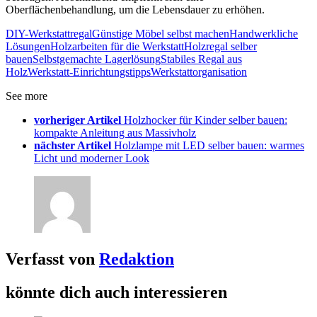
Oberflächenbehandlung, um die Lebensdauer zu erhöhen.
DIY-Werkstattregal
Günstige Möbel selbst machen
Handwerkliche
Lösungen
Holzarbeiten für die Werkstatt
Holzregal selber
bauen
Selbstgemachte Lagerlösung
Stabiles Regal aus
Holz
Werkstatt-Einrichtungstipps
Werkstattorganisation
See more
vorheriger Artikel
Holzhocker für Kinder selber bauen:
kompakte Anleitung aus Massivholz
nächster Artikel
Holzlampe mit LED selber bauen: warmes
Licht und moderner Look
Verfasst von
Redaktion
könnte dich auch interessieren